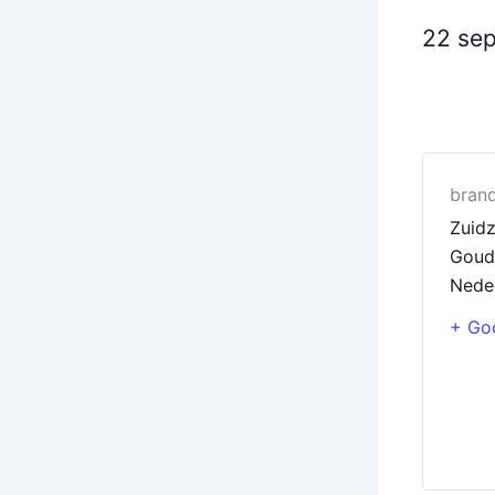
22 se
bran
Zuidz
Goud
Nede
+ Go