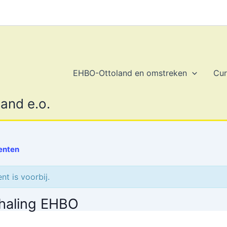
EHBO-Ottoland en omstreken
Cur
and e.o.
enten
t is voorbij.
haling EHBO