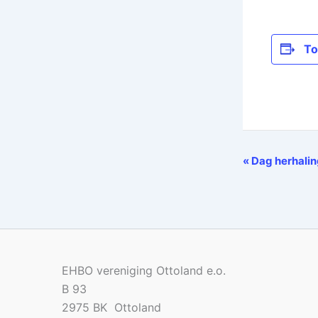
To
«
Dag herhali
Evenement
Navigatie
EHBO vereniging Ottoland e.o.
B 93
2975 BK Ottoland