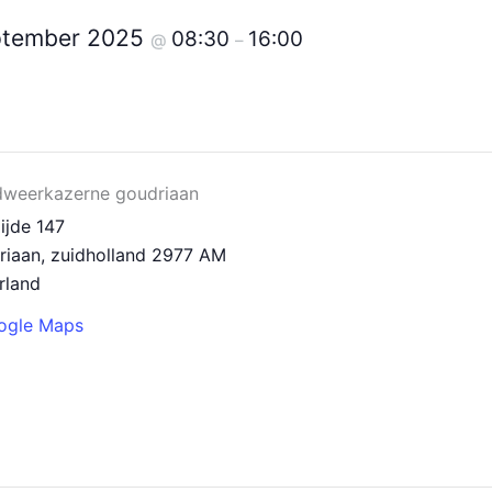
ptember 2025
08:30
16:00
@
–
dweerkazerne goudriaan
ijde 147
riaan
,
zuidholland
2977 AM
rland
ogle Maps