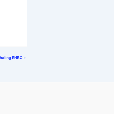
rhaling EHBO
»