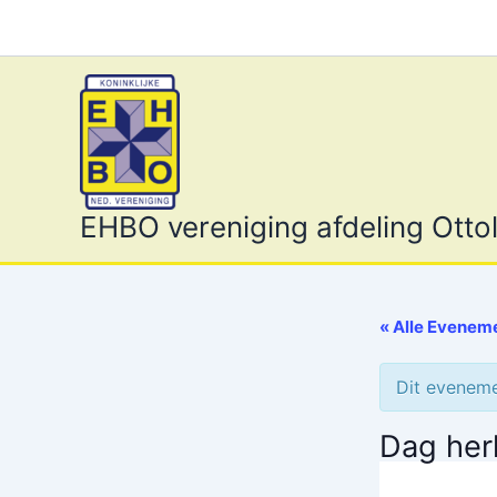
Ga
naar
de
inhoud
EHBO vereniging afdeling Ottol
« Alle Evenem
Dit evenemen
Dag her