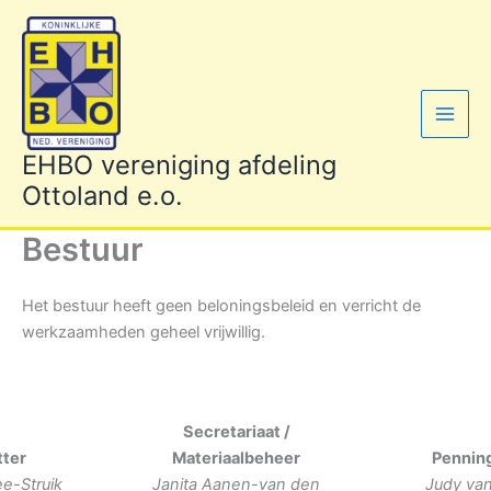
Ga
naar
de
inhoud
EHBO vereniging afdeling
Ottoland e.o.
Bestuur
Het bestuur heeft geen beloningsbeleid en verricht de
werkzaamheden geheel vrijwillig.
Secretariaat /
tter
Materiaalbeheer
Pennin
ee-Struik
Janita Aanen-van den
Judy va