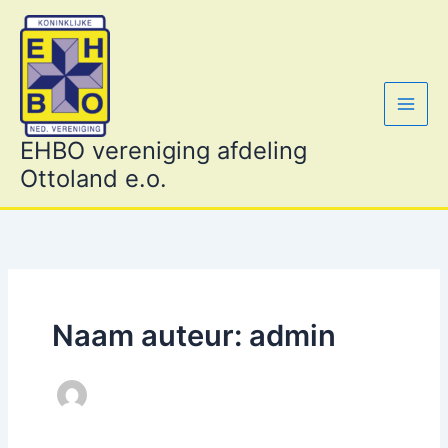
Ga
naar
de
inhoud
EHBO vereniging afdeling
Ottoland e.o.
Naam auteur: admin